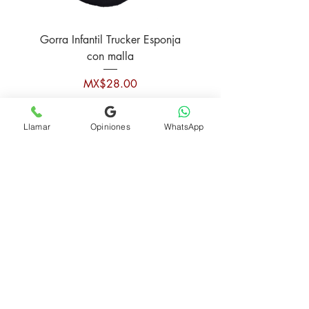
Gorra Infantil Trucker Esponja
Bucket Hat Pescado
con malla
Price
MX$28.00
Llamar
Opiniones
WhatsApp
Add to Cart