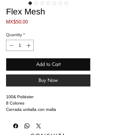
Flex Mesh
Price
MX$50.00
Quantity
*
Add to Cart
Buy Now
100& Poliéster
8 Colores
Cerrada unitalla con malla
Mayoreo | Menudeo