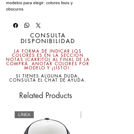
modelos para elegir: colores lisos y
obscuros.
Material :
100% Algodón Afelpado.
Frente:
Suave
CONSULTA
DISPONIBILIDAD
Broche:
Velcro. (Metálico algunos modelos)
LA FORMA DE INDICAR LOS
COLORES ES EN LA SECCIÓN
NOTAS (CARRITO) AL FINAL DE LA
Contamos con variedad de diseños y
COMPRA. ANOTAR COLORES POR
técnicas de personalización como son: vinil,
MODELO Y ¡LISTO!.
bordado y sublimación para las gorras en
SI TIENES ALGUNA DUDA,
los diversos diseños.
CONSULTA EL CHAT DE AYUDA.
Envíos realizados en Estafeta, Fedex y
Related Products
DHL.
Pregunta por disponibilidad y colores en
LÍNEA
CUSTOM
existencia.