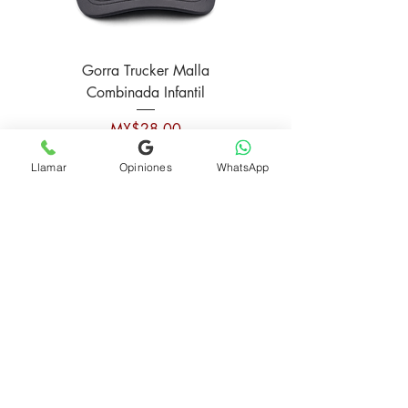
Gorra Trucker Malla
Gorra Personalizada Pr
Combinada Infantil
Price
MX$28.00
Llamar
Opiniones
WhatsApp
Add to Cart