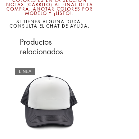
COLORES ES EN LA SECCIÓN
NOTAS (CARRITO) AL FINAL DE LA
COMPRA. ANOTAR COLORES POR
MODELO Y ¡LISTO!.
SI TIENES ALGUNA DUDA,
CONSULTA EL CHAT DE AYUDA.
Productos
relacionados
LÍNEA
CUSTOM
Método de personalización: Bordado o vinil 
Tenemos variedad de colores disponibles 