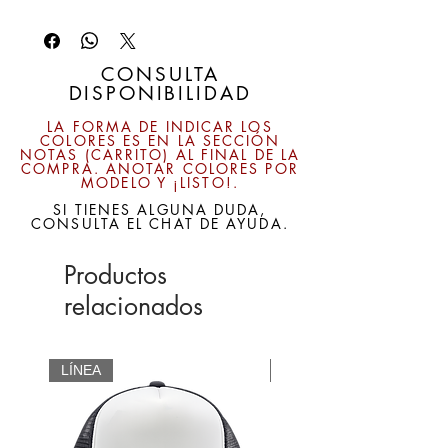
aprox.) o de niño (53 cm aprox).
Colores disponibles:
Rojo, verde, azul marino, rosa, amarillo,
CONSULTA
DISPONIBILIDAD
gris, negro, café, naranja, fluorescente,
verde bandera, rosa pálido, azul rey, azul
LA FORMA DE INDICAR LOS
cielo y más de 30 colores y combinaciones
COLORES ES EN LA SECCIÓN
NOTAS (CARRITO) AL FINAL DE LA
con blanco o especiales.
COMPRA. ANOTAR COLORES POR
Corona fusionada
MODELO Y ¡LISTO!.
Material: 100% Poliéster
SI TIENES ALGUNA DUDA,
Frente: Bondeado en color liso o con frente
CONSULTA EL CHAT DE AYUDA.
blanco.
Gorra combinada (frente blanco) o
Productos
completa (todo el color).
relacionados
Corona: Cinco Gajos
Ajuste: Broche Plástico ajustable.
IMPRESIÓN: SUBLIMACIÓN A TODO
COLOR.
LÍNEA
CUSTOM
También manejamos recorte de vinil, cotiza
enviando tu logo.