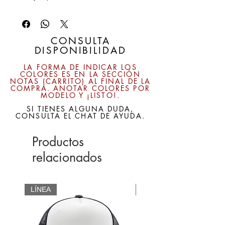
mejor calidad en 6 colores diferentes.
100% Algodón
Broche: Plástico
Agrega tu bordado personalizado y dale
CONSULTA
DISPONIBILIDAD
calidad a tus proyectos con gorras
aútenticamente originales.
LA FORMA DE INDICAR LOS
COLORES ES EN LA SECCIÓN
NOTAS (CARRITO) AL FINAL DE LA
COMPRA. ANOTAR COLORES POR
MODELO Y ¡LISTO!.
SI TIENES ALGUNA DUDA,
CONSULTA EL CHAT DE AYUDA.
Productos
relacionados
LÍNEA
CUSTOM