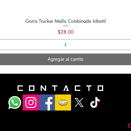
Gorra Trucker Malla Combinada Infantil
Vista rápida
Precio
$28.00
Agregar al carrito
contacto