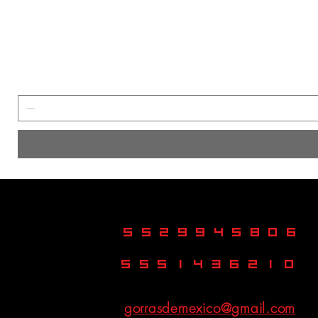
5529945806
5551436210
gorrasdemexico@gmail.com