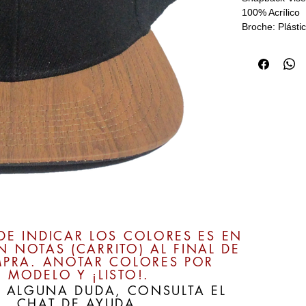
100% Acrílico 

Broche: Plásti
DE INDICAR LOS COLORES ES EN
N NOTAS (CARRITO) AL FINAL DE
PRA. ANOTAR COLORES POR
MODELO Y ¡LISTO!.
ES ALGUNA DUDA, CONSULTA EL
CHAT DE AYUDA.