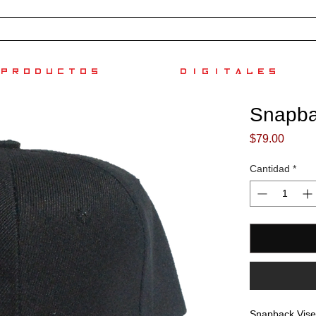
PRODUCTOS
DIGITALES
Snapba
Preci
$79.00
Cantidad
*
Snapback Viser